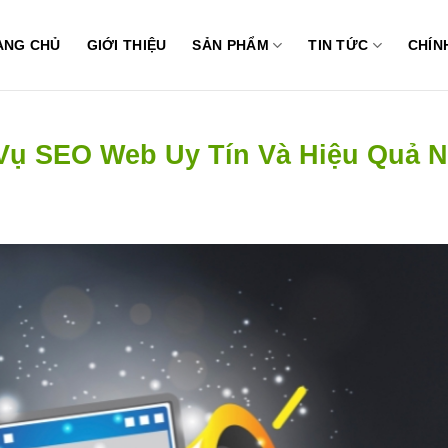
ANG CHỦ
GIỚI THIỆU
SẢN PHẨM
TIN TỨC
CHÍN
 Vụ SEO Web Uy Tín Và Hiệu Quả N