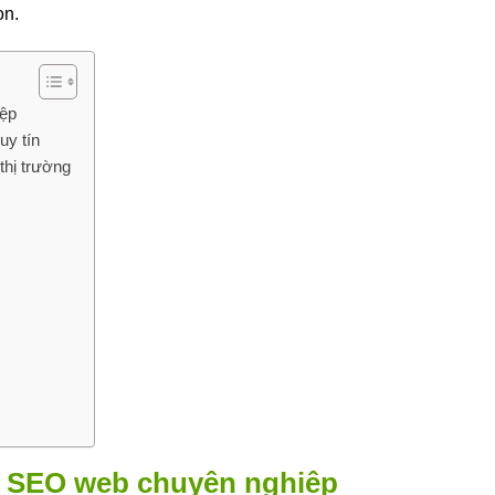
ọn.
iệp
uy tín
thị trường
ty SEO web chuyên nghiệp