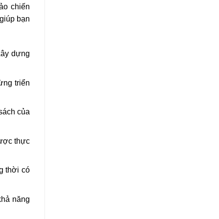
ảo chiến
 giúp bạn
xây dựng
ừng triển
 sách của
được thực
g thời có
 khả năng