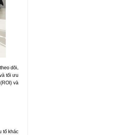
theo dõi,
và tối ưu
(ROI) và
u tố khác