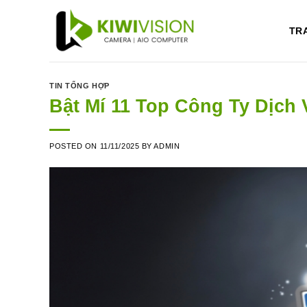
Skip
to
TR
content
TIN TỔNG HỢP
Bật Mí 11 Top Công Ty Dịch
POSTED ON
11/11/2025
BY
ADMIN