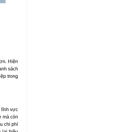
hơn. Hiện
danh sách
iệp trong
 lĩnh vực
le mà còn
u chi phí
lại hiệu