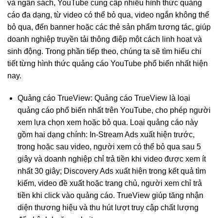
và ngân sách, YouTube cung cấp nhiều hình thức quảng
cáo đa dạng, từ video có thể bỏ qua, video ngắn không thể
bỏ qua, đến banner hoặc các thẻ sản phẩm tương tác, giúp
doanh nghiệp truyền tải thông điệp một cách linh hoạt và
sinh động. Trong phần tiếp theo, chúng ta sẽ tìm hiểu chi
tiết từng hình thức quảng cáo YouTube phổ biến nhất hiện
nay.
Quảng cáo TrueView: Quảng cáo TrueView là loại
quảng cáo phổ biến nhất trên YouTube, cho phép người
xem lựa chọn xem hoặc bỏ qua. Loại quảng cáo này
gồm hai dạng chính: In-Stream Ads xuất hiện trước,
trong hoặc sau video, người xem có thể bỏ qua sau 5
giây và doanh nghiệp chỉ trả tiền khi video được xem ít
nhất 30 giây; Discovery Ads xuất hiện trong kết quả tìm
kiếm, video đề xuất hoặc trang chủ, người xem chỉ trả
tiền khi click vào quảng cáo. TrueView giúp tăng nhận
diện thương hiệu và thu hút lượt truy cập chất lượng