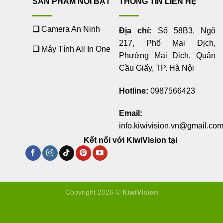
SẢN PHẨM NỔI BẬT
THÔNG TIN LIÊN HỆ
❑
Camera An Ninh
Địa chỉ:
Số 58B3, Ngõ
217, Phố Mai Dịch,
❑
Máy Tính All In One
Phường Mai Dịch, Quận
Cầu Giấy, TP. Hà Nội
Hotline:
0987566423
Email:
info.kiwivision.vn@gmail.co
Kết nối với KiwiVision tại
Copyright 2026 ©
KiwiVision