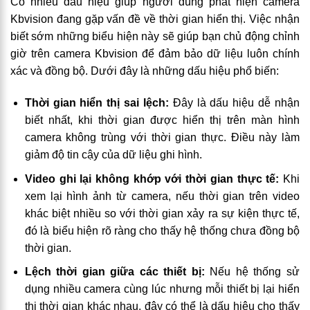
Có nhiều dấu hiệu giúp người dùng phát hiện camera
Kbvision đang gặp vấn đề về thời gian hiển thị. Việc nhận
biết sớm những biểu hiện này sẽ giúp bạn chủ động chỉnh
giờ trên camera Kbvision để đảm bảo dữ liệu luôn chính
xác và đồng bộ. Dưới đây là những dấu hiệu phổ biến:
Thời gian hiển thị sai lệch:
Đây là dấu hiệu dễ nhận
biết nhất, khi thời gian được hiển thị trên màn hình
camera không trùng với thời gian thực. Điều này làm
giảm độ tin cậy của dữ liệu ghi hình.
Video ghi lại không khớp với thời gian thực tế:
Khi
xem lại hình ảnh từ camera, nếu thời gian trên video
khác biệt nhiều so với thời gian xảy ra sự kiện thực tế,
đó là biểu hiện rõ ràng cho thấy hệ thống chưa đồng bộ
thời gian.
Lệch thời gian giữa các thiết bị:
Nếu hệ thống sử
dụng nhiều camera cùng lúc nhưng mỗi thiết bị lại hiển
thị thời gian khác nhau, đây có thể là dấu hiệu cho thấy