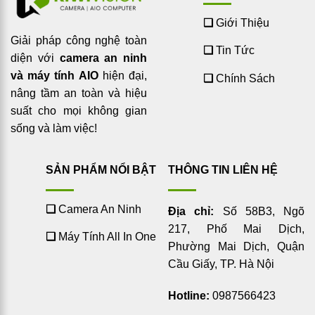
❑
Giới Thiệu
Giải pháp công nghệ toàn
❑
Tin Tức
diện với
camera an ninh
và máy tính AIO
hiện đại,
❑
Chính Sách
nâng tầm an toàn và hiệu
suất cho mọi không gian
sống và làm việc!
SẢN PHẨM NỔI BẬT
THÔNG TIN LIÊN HỆ
❑
Camera An Ninh
Địa chỉ:
Số 58B3, Ngõ
217, Phố Mai Dịch,
❑
Máy Tính All In One
Phường Mai Dịch, Quận
Cầu Giấy, TP. Hà Nội
Hotline:
0987566423