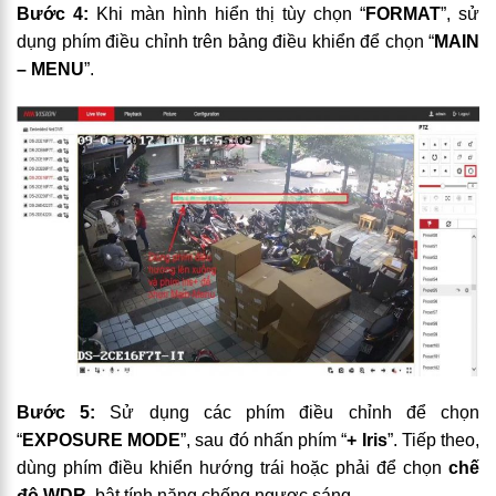
Bước 4:
Khi màn hình hiển thị tùy chọn “
FORMAT
”, sử
dụng phím điều chỉnh trên bảng điều khiển để chọn “
MAIN
– MENU
”.
Bước 5:
Sử dụng các phím điều chỉnh để chọn
“
EXPOSURE MODE
”, sau đó nhấn phím “
+ Iris
”. Tiếp theo,
dùng phím điều khiển hướng trái hoặc phải để chọn
chế
độ WDR
, bật tính năng chống ngược sáng.