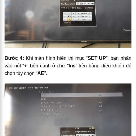
Bước 4:
Khi màn hình hiển thị mục “
SET UP
”, bạn nhấn
vào nút “
+
” bên cạnh ô chữ “
Iris
” trên bảng điều khiển để
chọn tùy chọn “
AE
”.