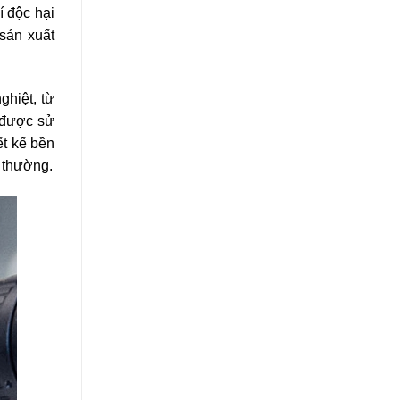
í độc hại
sản xuất
ghiệt, từ
 được sử
ết kế bền
g thường.