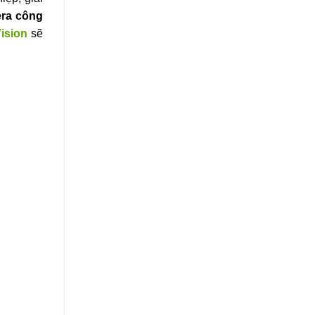
ra công
ision
sẽ