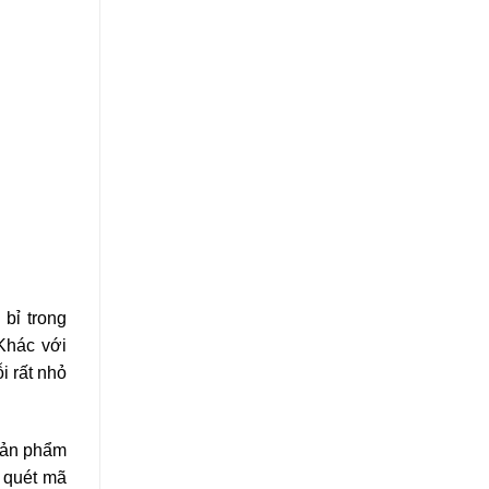
bỉ trong
Khác với
i rất nhỏ
 sản phẩm
y quét mã