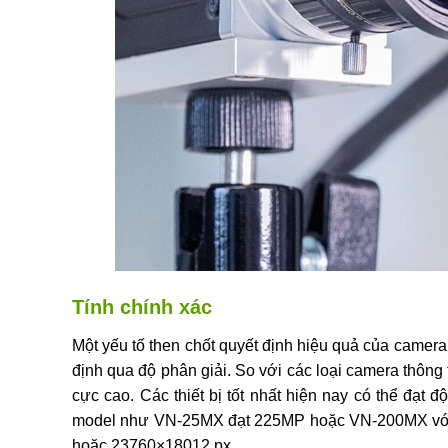
Tính chính xác
Một yếu tố then chốt quyết định hiệu quả của camer
định qua độ phân giải. So với các loại camera thôn
cực cao. Các thiết bị tốt nhất hiện nay có thể đạt đ
model như VN-25MX đạt 225MP hoặc VN-200MX với 
hoặc 23760×18012 px.