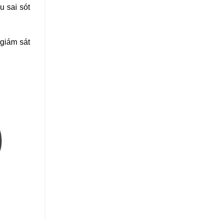
u sai sót
 giám sát