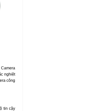
g. Camera
ắc nghiệt
mera công
ộ tin cậy