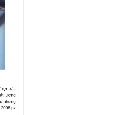
 được xác
hất lượng
 có những
12008 px