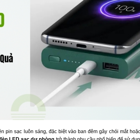
ên pin sạc luôn sáng, đặc biệt vào ban đêm gây chói mắt hoặ
 đèn LED sạc dự phòng
trở thành nhu cầu phổ biến để sử dụng