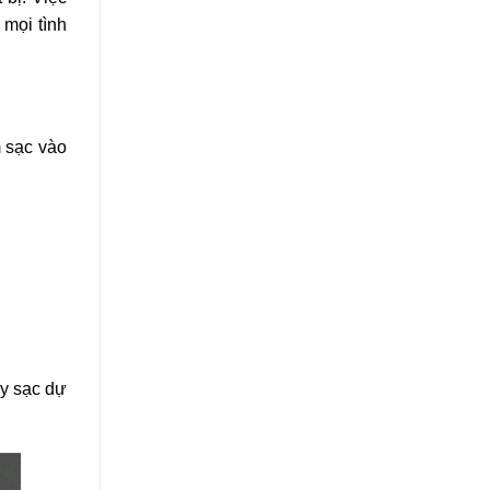
mọi tình
 sạc vào
uy sạc dự