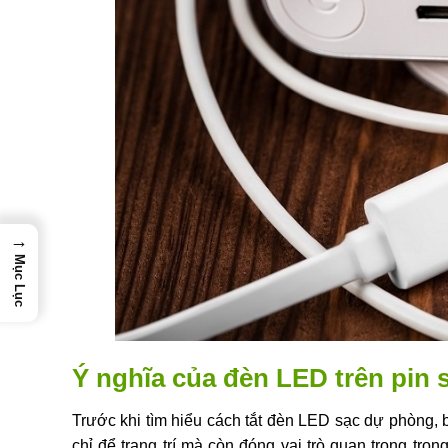
→
Mục Lục
Ý nghĩa của đèn LED trên pin
Trước khi tìm hiểu cách tắt đèn LED sạc dự phòng,
chỉ để trang trí mà còn đóng vai trò quan trọng trong