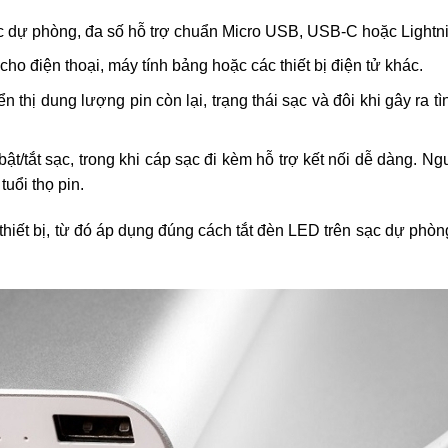
 dự phòng, đa số hỗ trợ chuẩn Micro USB, USB-C hoặc Lightni
ho điện thoại, máy tính bảng hoặc các thiết bị điện tử khác.
 thị dung lượng pin còn lại, trạng thái sạc và đôi khi gây ra t
ật/tắt sạc, trong khi cáp sạc đi kèm hỗ trợ kết nối dễ dàng. N
tuổi thọ pin.
 thiết bị, từ đó áp dụng đúng cách tắt đèn LED trên sạc dự phòn