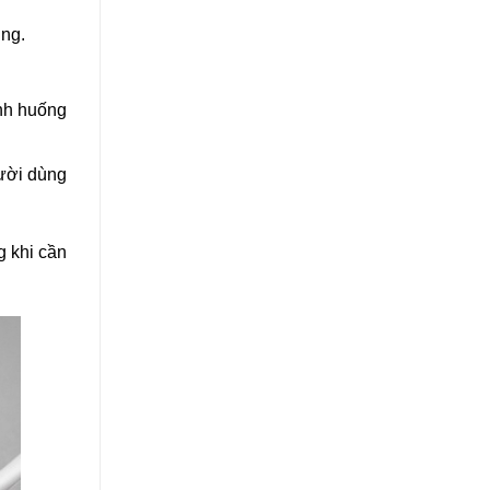
ng.
ình huống
gười dùng
g khi cần