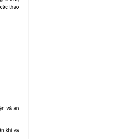
 các thao
ện và an
ền khi va