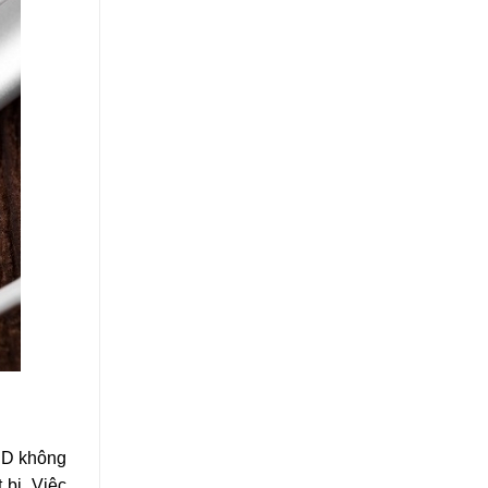
LED không
 bị. Việc