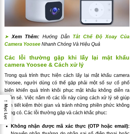
➤
Xem Thêm:
Hướng Dẫn
Tắt Chế Độ Xoay Của
Camera Yoosee
Nhanh Chóng Và Hiệu Quả
Các lỗi thường gặp khi lấy lại mật khẩu
camera Yoosee & Cách xử lý
Trong quá trình thực hiện cách lấy lại mật khẩu camera
Yoosee, người dùng có thể gặp phải một số sự cố phổ
biến khiến quá trình khôi phục mật khẩu không diễn ra
suôn sẻ. Việc nắm rõ các lỗi này cùng cách xử lý sẽ giúp
→
bạn tiết kiệm thời gian và tránh những phiền phức không
Mục Lục
đáng có. Các lỗi thường gặp và cách khắc phục:
Không nhận được mã xác thực (OTP hoặc email):
Nguyên nhân thường do nhập sai số điện thoại hoặc