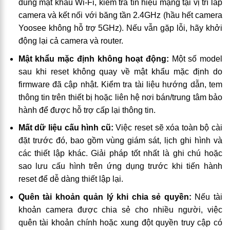
đúng mật khẩu Wi-Fi, kiểm tra tín hiệu mạng tại vị trí lắp
camera và kết nối với băng tần 2.4GHz (hầu hết camera
Yoosee không hỗ trợ 5GHz). Nếu vẫn gặp lỗi, hãy khởi
động lại cả camera và router.
Mật khẩu mặc định không hoạt động:
Một số model
sau khi reset không quay về mật khẩu mặc định do
firmware đã cập nhật. Kiểm tra tài liệu hướng dẫn, tem
thông tin trên thiết bị hoặc liên hệ nơi bán/trung tâm bảo
hành để được hỗ trợ cấp lại thông tin.
Mất dữ liệu cấu hình cũ:
Việc reset sẽ xóa toàn bộ cài
đặt trước đó, bao gồm vùng giám sát, lịch ghi hình và
các thiết lập khác. Giải pháp tốt nhất là ghi chú hoặc
sao lưu cấu hình trên ứng dụng trước khi tiến hành
reset để dễ dàng thiết lập lại.
Quên tài khoản quản lý khi chia sẻ quyền:
Nếu tài
khoản camera được chia sẻ cho nhiều người, việc
quên tài khoản chính hoặc xung đột quyền truy cập có