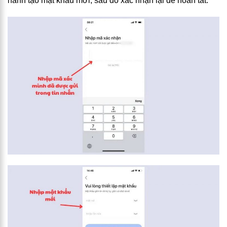
hành tạo mật khẩu mới, sau đó xác nhận lại để hoàn tất.