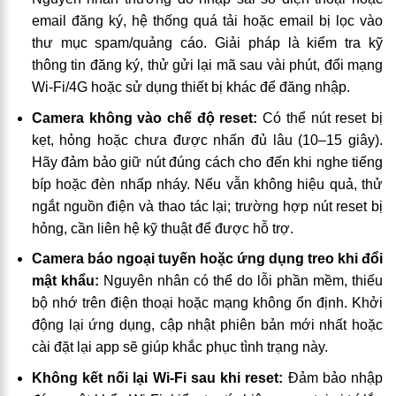
email đăng ký, hệ thống quá tải hoặc email bị lọc vào
thư mục spam/quảng cáo. Giải pháp là kiểm tra kỹ
thông tin đăng ký, thử gửi lại mã sau vài phút, đổi mạng
Wi-Fi/4G hoặc sử dụng thiết bị khác để đăng nhập.
Camera không vào chế độ reset:
Có thể nút reset bị
kẹt, hỏng hoặc chưa được nhấn đủ lâu (10–15 giây).
Hãy đảm bảo giữ nút đúng cách cho đến khi nghe tiếng
bíp hoặc đèn nhấp nháy. Nếu vẫn không hiệu quả, thử
ngắt nguồn điện và thao tác lại; trường hợp nút reset bị
hỏng, cần liên hệ kỹ thuật để được hỗ trợ.
Camera báo ngoại tuyến hoặc ứng dụng treo khi đổi
mật khẩu:
Nguyên nhân có thể do lỗi phần mềm, thiếu
bộ nhớ trên điện thoại hoặc mạng không ổn định. Khởi
động lại ứng dụng, cập nhật phiên bản mới nhất hoặc
cài đặt lại app sẽ giúp khắc phục tình trạng này.
Không kết nối lại Wi-Fi sau khi reset:
Đảm bảo nhập